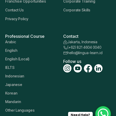
Franchise Opportunities
Corporate Training
Contact Us
Corporate Skills
Privacy Policy
Professional Course
Contact
Arabic
Jakarta, Indonesia
(+62) 821 4604 0040
English
hello@lingua-learn.id
English (Local)
Follow us
IELTS
Indonesian
Japanese
Korean
Mandarin
Other Languages
Need Help?