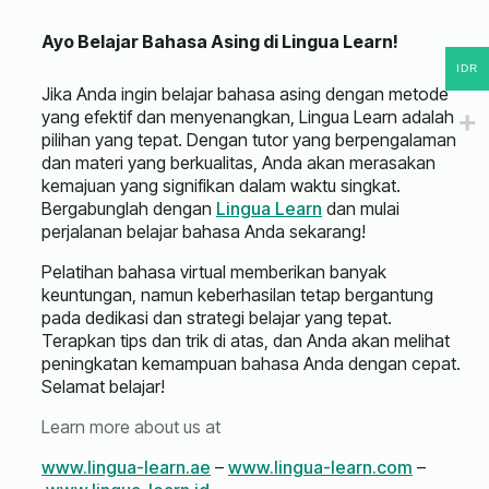
Ayo Belajar Bahasa Asing di Lingua Learn!
IDR
Jika Anda ingin belajar bahasa asing dengan metode
yang efektif dan menyenangkan, Lingua Learn adalah
pilihan yang tepat. Dengan tutor yang berpengalaman
dan materi yang berkualitas, Anda akan merasakan
kemajuan yang signifikan dalam waktu singkat.
Bergabunglah dengan
Lingua Learn
dan mulai
perjalanan belajar bahasa Anda sekarang!
Pelatihan bahasa virtual memberikan banyak
keuntungan, namun keberhasilan tetap bergantung
pada dedikasi dan strategi belajar yang tepat.
Terapkan tips dan trik di atas, dan Anda akan melihat
peningkatan kemampuan bahasa Anda dengan cepat.
Selamat belajar!
Learn more about us at
www.lingua-learn.ae
–
www.lingua-learn.com
–