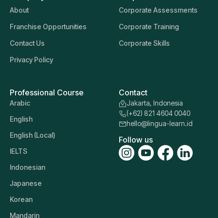
About
Corporate Assessments
Franchise Opportunities
Corporate Training
Contact Us
Corporate Skills
Privacy Policy
Professional Course
Contact
Arabic
Jakarta, Indonesia
(+62) 821 4604 0040
English
hello@lingua-learn.id
English (Local)
Follow us
IELTS
Indonesian
Japanese
Korean
Mandarin