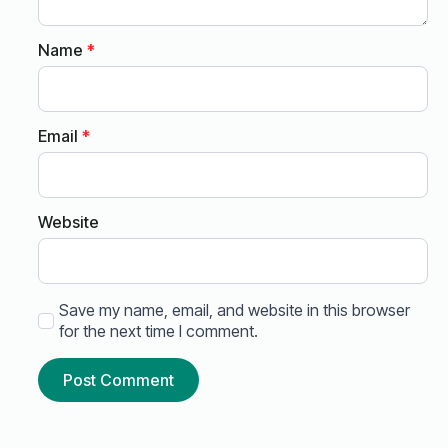
Name
*
Email
*
Website
Save my name, email, and website in this browser
for the next time I comment.