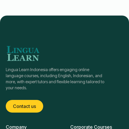
Lingua Learn Indonesia offers engaging online
language courses, including English, Indonesian, and
more, with expert tutors and flexible learning tailored to
your needs.
Contact us
Company
Corporate Courses