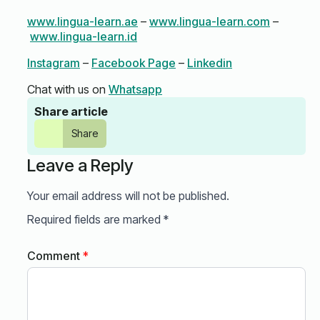
www.lingua-learn.ae
–
www.lingua-learn.com
–
www.lingua-learn.id
Instagram
–
Facebook Page
–
Linkedin
Chat with us on
Whatsapp
Share article
Share
Leave a Reply
Your email address will not be published.
Required fields are marked
*
Comment
*