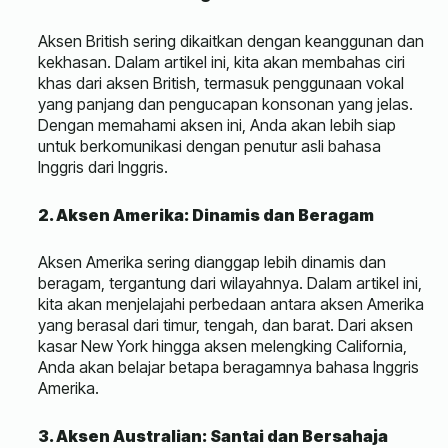
Aksen British sering dikaitkan dengan keanggunan dan
kekhasan. Dalam artikel ini, kita akan membahas ciri
khas dari aksen British, termasuk penggunaan vokal
yang panjang dan pengucapan konsonan yang jelas.
Dengan memahami aksen ini, Anda akan lebih siap
untuk berkomunikasi dengan penutur asli bahasa
Inggris dari Inggris.
2. Aksen Amerika: Dinamis dan Beragam
Aksen Amerika sering dianggap lebih dinamis dan
beragam, tergantung dari wilayahnya. Dalam artikel ini,
kita akan menjelajahi perbedaan antara aksen Amerika
yang berasal dari timur, tengah, dan barat. Dari aksen
kasar New York hingga aksen melengking California,
Anda akan belajar betapa beragamnya bahasa Inggris
Amerika.
3. Aksen Australian: Santai dan Bersahaja