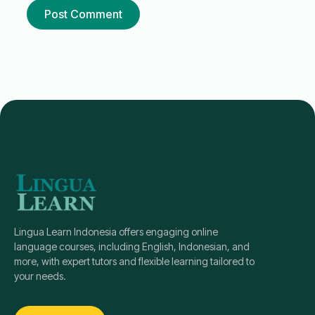
Lingua Learn Indonesia offers engaging online
language courses, including English, Indonesian, and
more, with expert tutors and flexible learning tailored to
your needs.