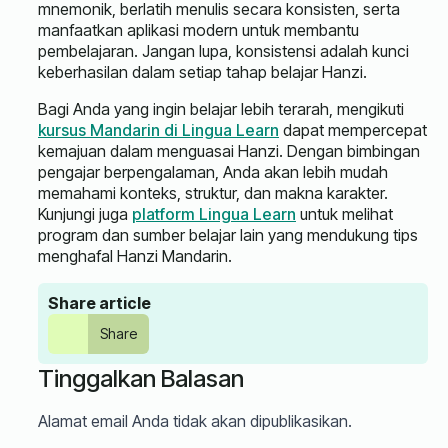
mnemonik, berlatih menulis secara konsisten, serta
manfaatkan aplikasi modern untuk membantu
pembelajaran. Jangan lupa, konsistensi adalah kunci
keberhasilan dalam setiap tahap belajar Hanzi.
Bagi Anda yang ingin belajar lebih terarah, mengikuti
kursus Mandarin di Lingua Learn
dapat mempercepat
kemajuan dalam menguasai Hanzi. Dengan bimbingan
pengajar berpengalaman, Anda akan lebih mudah
memahami konteks, struktur, dan makna karakter.
Kunjungi juga
platform Lingua Learn
untuk melihat
program dan sumber belajar lain yang mendukung tips
menghafal Hanzi Mandarin.
Share article
Share
Tinggalkan Balasan
Alamat email Anda tidak akan dipublikasikan.