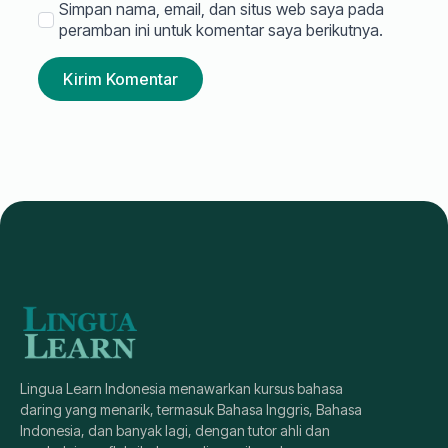
Simpan nama, email, dan situs web saya pada
peramban ini untuk komentar saya berikutnya.
Lingua Learn Indonesia menawarkan kursus bahasa
daring yang menarik, termasuk Bahasa Inggris, Bahasa
Indonesia, dan banyak lagi, dengan tutor ahli dan