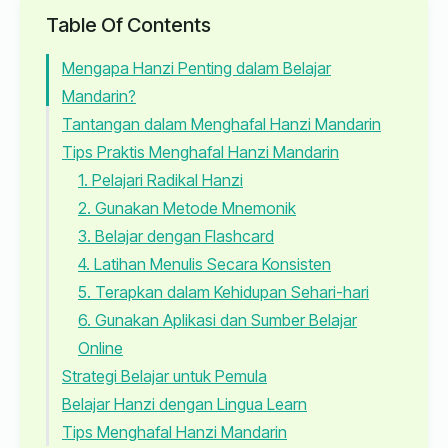
Table Of Contents
Mengapa Hanzi Penting dalam Belajar
Mandarin?
Tantangan dalam Menghafal Hanzi Mandarin
Tips Praktis Menghafal Hanzi Mandarin
1. Pelajari Radikal Hanzi
2. Gunakan Metode Mnemonik
3. Belajar dengan Flashcard
4. Latihan Menulis Secara Konsisten
5. Terapkan dalam Kehidupan Sehari-hari
6. Gunakan Aplikasi dan Sumber Belajar
Online
Strategi Belajar untuk Pemula
Belajar Hanzi dengan Lingua Learn
Tips Menghafal Hanzi Mandarin