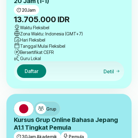
20 Jam (1-1)
20
Jam
13.705.000
IDR
Waktu Fleksibel
Zona Waktu: Indonesia (GMT+7)
Hari Fleksibel
Tanggal Mulai Fleksibel
Bersertifikat CEFR
Guru Lokal
Daftar
Detil
Grup
Kursus Grup Online Bahasa Jepang
A1.1 Tingkat Pemula
30
Jam Akademik
Pemula