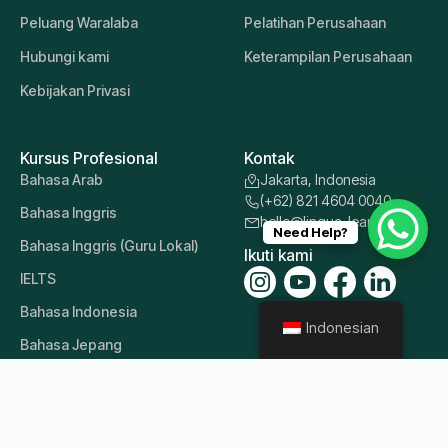
Peluang Waralaba
Pelatihan Perusahaan
Hubungi kami
Keterampilan Perusahaan
Kebijakan Privasi
Kursus Profesional
Kontak
Bahasa Arab
Jakarta, Indonesia
(+62) 821 4604 0040
Bahasa Inggris
hello@lingua-learn.id
Need Help?
Bahasa Inggris (Guru Lokal)
Ikuti kami
IELTS
Bahasa Indonesia
Indonesian
Bahasa Jepang
Bahasa Korea
Bahasa Mandarin
Bahasa Lainnya