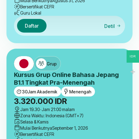
Mulai Berikutnya
Agustus 31, 2026
Bersertifikat CEFR
Guru Lokal
Daftar
Detil
IDR
Grup
Kursus Grup Online Bahasa Jepang
B1.1 Tingkat Pra-Menengah
30
Jam Akademik
Menengah
3.320.000
IDR
Jam 19.30
-
Jam 21:00 malam
Zona Waktu: Indonesia (GMT+7)
Selasa & Kamis
Mulai Berikutnya
September 1, 2026
Bersertifikat CEFR