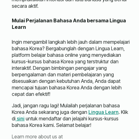
secara aktif.
Mulai Perjalanan Bahasa Anda bersama Lingua
Learn
Ingin mengambil langkah lebih jauh dalam mempelajari
bahasa Korea? Bergabunglah dengan Lingua Learn,
platform belajar bahasa online yang menyediakan
kursus-kursus bahasa Korea yang terstruktur dan
interaktif. Dengan bimbingan pengajar yang
berpengalaman dan materi pembelajaran yang
disesuaikan dengan kebutuhan Anda, Anda dapat
mencapai tujuan bahasa Korea Anda dengan lebih
cepat dan efektif!
Jadi, jangan ragu lagi! Mulailah perjalanan bahasa
Korea Anda sekarang juga dengan
Lingua Learn
. Klik
di
sini
untuk mendaftar dan jelajahi kursus-kursus
bahasa Korea kami. Selamat belajar!
Learn more about us at