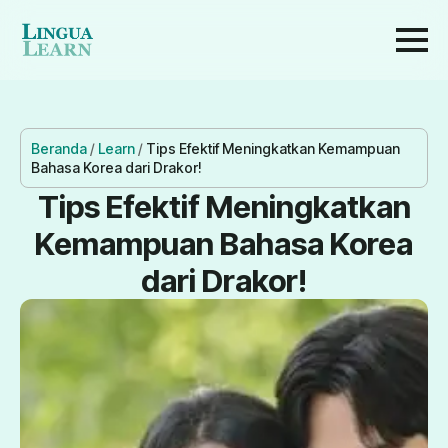
Beranda
/
Learn
/
Tips Efektif Meningkatkan Kemampuan
Bahasa Korea dari Drakor!
Tips Efektif Meningkatkan
Kemampuan Bahasa Korea
dari Drakor!