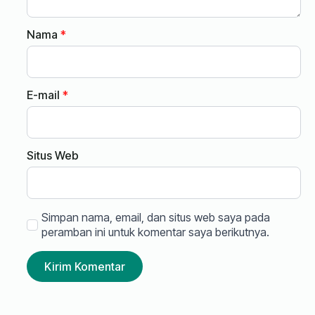
Nama
*
E-mail
*
Situs Web
Simpan nama, email, dan situs web saya pada
peramban ini untuk komentar saya berikutnya.