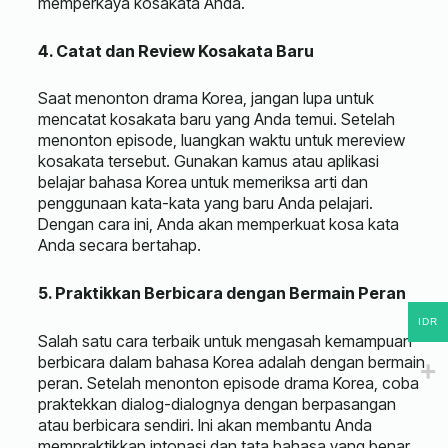
memperkaya kosakata Anda.
4. Catat dan Review Kosakata Baru
Saat menonton drama Korea, jangan lupa untuk
mencatat kosakata baru yang Anda temui. Setelah
menonton episode, luangkan waktu untuk mereview
kosakata tersebut. Gunakan kamus atau aplikasi
belajar bahasa Korea untuk memeriksa arti dan
penggunaan kata-kata yang baru Anda pelajari.
Dengan cara ini, Anda akan memperkuat kosa kata
Anda secara bertahap.
5. Praktikkan Berbicara dengan Bermain Peran
IDR
Salah satu cara terbaik untuk mengasah kemampuan
berbicara dalam bahasa Korea adalah dengan bermain
peran. Setelah menonton episode drama Korea, coba
praktekkan dialog-dialognya dengan berpasangan
atau berbicara sendiri. Ini akan membantu Anda
mempraktikkan intonasi dan tata bahasa yang benar