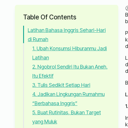
B
Table Of Contents
b
Latihan Bahasa Inggris Sehari-Hari
P
di Rumah
k
d
1. Ubah Konsumsi Hiburanmu Jadi
Latihan
L
d
2. Ngobrol Sendiri Itu Bukan Aneh,
d
Itu Efektif
B
3. Tulis Sedikit Setiap Hari
4. Jadikan Lingkungan Rumahmu
L
“Berbahasa Inggris”
1
5. Buat Rutinitas, Bukan Target
I
yang Muluk
k