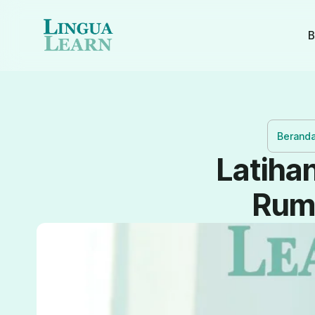
B
Berand
Latihan
Ruma