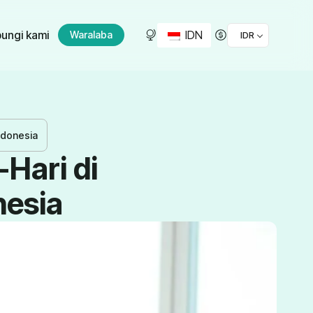
IDN
ungi kami
Waralaba
IDR
Indonesia
-Hari di
nesia