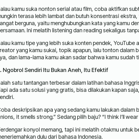
alau kamu suka nonton serial atau film, coba aktifkan sub
ungkin terasa lebih lambat dan butuh konsentrasi ekstra
angat berguna, yaitu menghubungkan kata yang kamu de
ersamaan. Ini melatih listening dan reading sekaligus tanpa
alau kamu tipe yang lebih suka konten pendek, YouTube ada
reator yang kamu sukai, topik apapun, lalu tonton dalam b
ya, dan lama-lama kamu akan sadar bahwa kamu sudah tid
. Ngobrol Sendiri Itu Bukan Aneh, Itu Efektif
alah satu tantangan terbesar dalam latihan bahasa Inggri
api ada satu solusi yang gratis, bisa dilakukan kapan saj
endiri.
oba deskripsikan apa yang sedang kamu lakukan dalam b
nions, it smells strong.” Sedang pilih baju? “I think I’ll wea
erdengar konyol memang, tapi ini melatih otakmu untuk be
enerjemahkan dulu dari bahasa Indonesia.