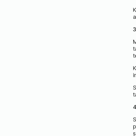
K
a
3
M
t
t
K
i
S
t
4
S
p
s