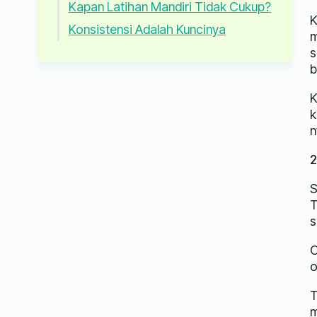
Kapan Latihan Mandiri Tidak Cukup?
K
Konsistensi Adalah Kuncinya
m
s
b
K
k
n
2
S
T
s
C
o
T
m