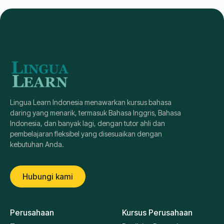
Lingua Learn Indonesia menawarkan kursus bahasa
daring yang menarik, termasuk Bahasa Inggris, Bahasa
Indonesia, dan banyak lagi, dengan tutor ahli dan
pembelajaran fleksibel yang disesuaikan dengan
kebutuhan Anda.
Hubungi kami
Perusahaan
Kursus Perusahaan