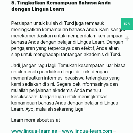
5. Tingkatkan Kemampuan Bahasa Anda
dengan Lingua Learn
Persiapan untuk kuliah di Turki juga termasuk
IDR
meningkatkan kemampuan bahasa Anda. Kami sangat
merekomendasikan untuk memperdalam kemampuan
bahasa Anda dengan belajar di Lingua Learn. Dengan
pengajaran yang terpercaya dan efektif, Anda akan
siap untuk menghadapi tantangan akademis di Turki.
Jadi, jangan ragu lagi! Temukan kesempatan luar biasa
untuk meraih pendidikan tinggi di Turki dengan
memanfaatkan informasi beasiswa terlengkap yang
kami sediakan di sini. Segera cek informasinya dan
mulailah perjalanan akademis Anda menuju
kesuksesan! Jangan lupa untuk meningkatkan
kemampuan bahasa Anda dengan belajar di Lingua
Learn. Ayo, mulailah sekarang juga!
Learn more about us at
www.lingua-learn.ae
–
www.lingua-learn.com
–