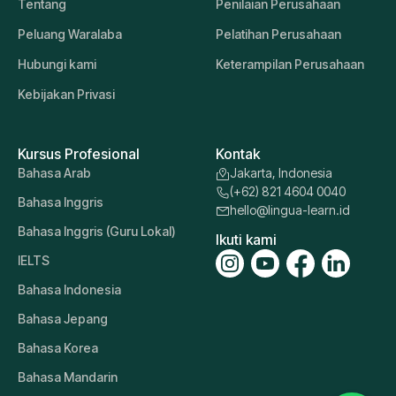
Tentang
Penilaian Perusahaan
Peluang Waralaba
Pelatihan Perusahaan
Hubungi kami
Keterampilan Perusahaan
Kebijakan Privasi
Kursus Profesional
Kontak
Bahasa Arab
Jakarta, Indonesia
(+62) 821 4604 0040
Bahasa Inggris
hello@lingua-learn.id
Bahasa Inggris (Guru Lokal)
Ikuti kami
IELTS
Bahasa Indonesia
Bahasa Jepang
Bahasa Korea
Bahasa Mandarin