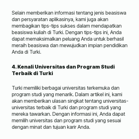
Selain memberikan informasi tentang jenis beasiswa
dan persyaratan aplikasinya, kami juga akan
membagikan tips-tips sukses dalam mendapatkan
beasiswa kuliah di Turki. Dengan tips-tips ini, Anda
dapat memaksimalkan peluang Anda untuk berhasil
meraih beasiswa dan mewujudkan impian pendidikan
Anda di Turki.
4. Kenali Universitas dan Program Studi
Terbaik di Turki
Turki memiliki berbagai universitas terkemuka dan
program studi yang menarik. Dalam artikel ini, kami
akan memberikan ulasan singkat tentang universitas-
universitas terbaik di Turki dan program studi yang
mereka tawarkan. Dengan informasi ini, Anda dapat
memilih universitas dan program studi yang sesuai
dengan minat dan tujuan karir Anda.