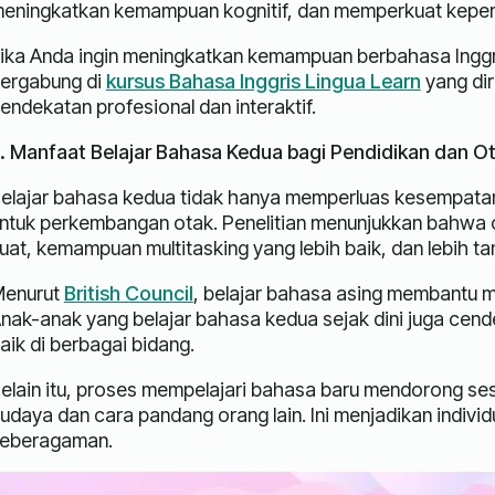
eningkatkan kemampuan kognitif, dan memperkuat keperc
ika Anda ingin meningkatkan kemampuan berbahasa Inggris
ergabung di
kursus Bahasa Inggris Lingua Learn
yang di
endekatan profesional dan interaktif.
. Manfaat Belajar Bahasa Kedua bagi Pendidikan dan O
elajar bahasa kedua tidak hanya memperluas kesempatan 
ntuk perkembangan otak. Penelitian menunjukkan bahwa ora
uat, kemampuan multitasking yang lebih baik, dan lebih t
enurut
British Council
, belajar bahasa asing membantu mel
nak-anak yang belajar bahasa kedua sejak dini juga cen
aik di berbagai bidang.
elain itu, proses mempelajari bahasa baru mendorong se
udaya dan cara pandang orang lain. Ini menjadikan individ
eberagaman.