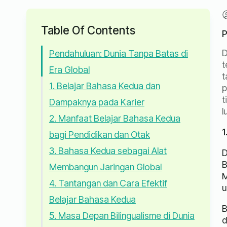
Table Of Contents
P
D
Pendahuluan: Dunia Tanpa Batas di
t
Era Global
t
1. Belajar Bahasa Kedua dan
p
t
Dampaknya pada Karier
l
2. Manfaat Belajar Bahasa Kedua
1
bagi Pendidikan dan Otak
3. Bahasa Kedua sebagai Alat
D
B
Membangun Jaringan Global
M
4. Tantangan dan Cara Efektif
u
Belajar Bahasa Kedua
B
5. Masa Depan Bilingualisme di Dunia
d