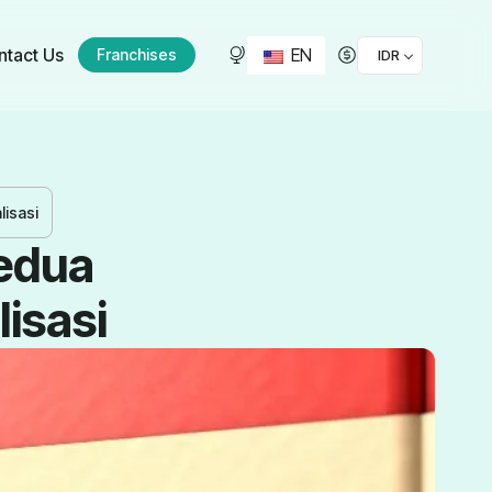
EN
ntact Us
Franchises
IDR
lisasi
edua
lisasi