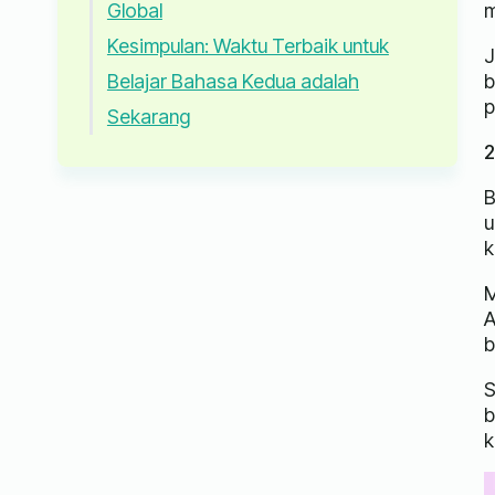
m
Global
Kesimpulan: Waktu Terbaik untuk
J
b
Belajar Bahasa Kedua adalah
p
Sekarang
2
B
u
k
M
A
b
S
b
k