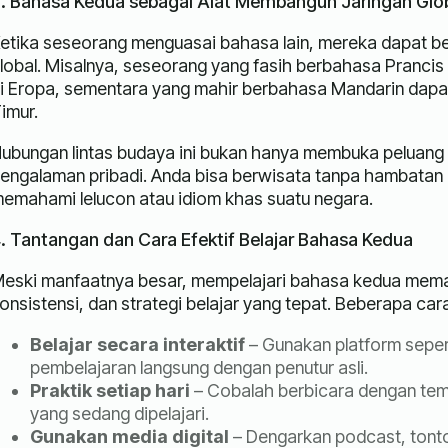
. Bahasa Kedua sebagai Alat Membangun Jaringan Glo
etika seseorang menguasai bahasa lain, mereka dapat be
lobal. Misalnya, seseorang yang fasih berbahasa Pranci
i Eropa, sementara yang mahir berbahasa Mandarin dapat 
imur.
ubungan lintas budaya ini bukan hanya membuka peluang 
engalaman pribadi. Anda bisa berwisata tanpa hambatan b
emahami lelucon atau idiom khas suatu negara.
. Tantangan dan Cara Efektif Belajar Bahasa Kedua
eski manfaatnya besar, mempelajari bahasa kedua memang 
onsistensi, dan strategi belajar yang tepat. Beberapa car
Belajar secara interaktif
– Gunakan platform seper
pembelajaran langsung dengan penutur asli.
Praktik setiap hari
– Cobalah berbicara dengan tem
yang sedang dipelajari.
Gunakan media digital
– Dengarkan podcast, tonton