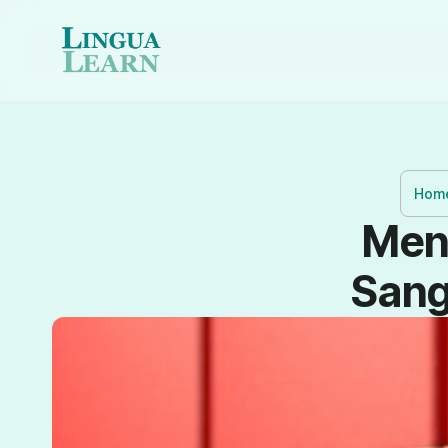
Hom
Men
Sanga