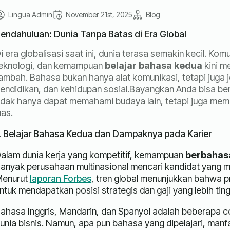
Lingua Admin
November 21st, 2025
Blog
endahuluan: Dunia Tanpa Batas di Era Global
i era globalisasi saat ini, dunia terasa semakin kecil. K
eknologi, dan kemampuan
belajar bahasa kedua
kini m
ambah. Bahasa bukan hanya alat komunikasi, tetapi juga 
endidikan, dan kehidupan sosial.Bayangkan Anda bisa be
idak hanya dapat memahami budaya lain, tetapi juga memb
uas.
. Belajar Bahasa Kedua dan Dampaknya pada Karier
alam dunia kerja yang kompetitif, kemampuan
berbahas
anyak perusahaan multinasional mencari kandidat yang 
enurut
laporan Forbes
, tren global menunjukkan bahwa pr
ntuk mendapatkan posisi strategis dan gaji yang lebih ting
ahasa Inggris, Mandarin, dan Spanyol adalah beberapa c
unia bisnis. Namun, apa pun bahasa yang dipelajari, ma