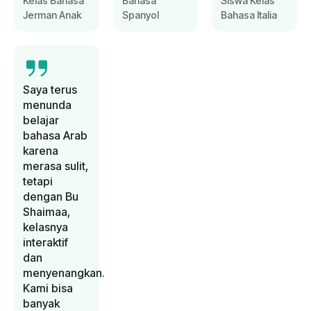
Kelas Bahasa
Bahasa
Siswa Kelas
Jerman Anak
Spanyol
Bahasa Italia
Saya terus
menunda
belajar
bahasa Arab
karena
merasa sulit,
tetapi
dengan Bu
Shaimaa,
kelasnya
interaktif
dan
menyenangkan.
Kami bisa
banyak