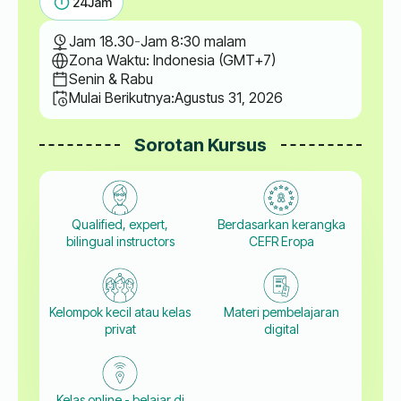
24
Jam
Jam 18.30
-
Jam 8:30 malam
Zona Waktu: Indonesia (GMT+7)
Senin & Rabu
Mulai Berikutnya:
Agustus 31, 2026
Sorotan Kursus
Qualified, expert,
Berdasarkan kerangka
bilingual instructors
CEFR Eropa
Kelompok kecil atau kelas
Materi pembelajaran
privat
digital
Kelas online - belajar di