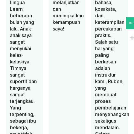
Lingua
melanjutkan
bahasa,
Learn
dan
kosakata,
beberapa
meningkatkan
dan
bulan yang
kemampuan
keterampilan
ID
lalu. Anak-
saya!
percakapan
anak saya
praktis.
sangat
Salah satu
menyukai
hal yang
kelas-
paling
kelasnya.
berkesan
Timnya
adalah
sangat
instruktur
suportif dan
kami, Ruben,
harganya
yang
sangat
membuat
terjangkau.
proses
Yang
pembelajaran
terpenting,
menyenangkan
sebagai ibu
sekaligus
bekerja,
mendalam.