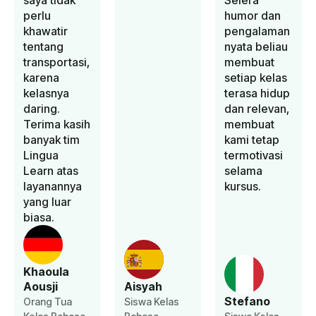
saya tidak
Selera
perlu
humor dan
khawatir
pengalaman
tentang
nyata beliau
transportasi,
membuat
karena
setiap kelas
kelasnya
terasa hidup
daring.
dan relevan,
Terima kasih
membuat
banyak tim
kami tetap
Lingua
termotivasi
Learn atas
selama
layanannya
kursus.
yang luar
biasa.
Khaoula
Aousji
Aisyah
Stefano
Orang Tua
Siswa Kelas