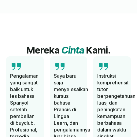
Mereka
Cinta
Kami.
Pengalaman
Saya baru
Instruksi
yang sangat
saja
komprehensif,
baik untuk
menyelesaikan
tutor
les bahasa
kursus
berpengetahuan
Spanyol
bahasa
luas, dan
setelah
Prancis di
peningkatan
pembelian
Lingua
kemampuan
di buyclub.
Learn, dan
berbahasa
Profesional,
pengalamannya
dalam waktu
tersedia,
luar biasa.
singkat.