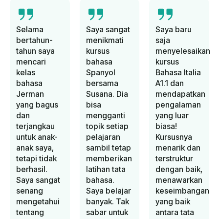
Selama
Saya sangat
Saya baru
bertahun-
menikmati
saja
tahun saya
kursus
menyelesaikan
mencari
bahasa
kursus
kelas
Spanyol
Bahasa Italia
bahasa
bersama
A1.1 dan
Jerman
Susana. Dia
mendapatkan
yang bagus
bisa
pengalaman
dan
mengganti
yang luar
terjangkau
topik setiap
biasa!
untuk anak-
pelajaran
Kursusnya
anak saya,
sambil tetap
menarik dan
tetapi tidak
memberikan
terstruktur
berhasil.
latihan tata
dengan baik,
Saya sangat
bahasa.
menawarkan
senang
Saya belajar
keseimbangan
mengetahui
banyak. Tak
yang baik
tentang
sabar untuk
antara tata