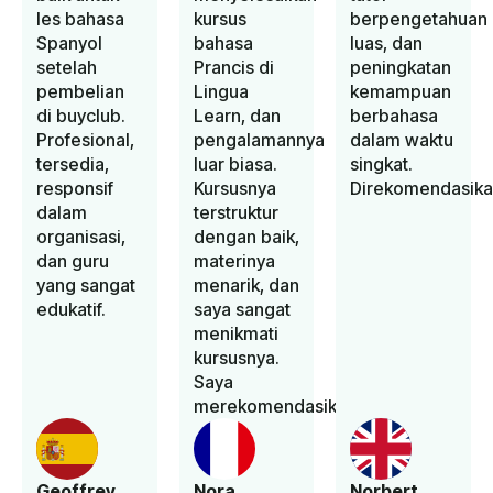
les bahasa
kursus
berpengetahuan
Spanyol
bahasa
luas, dan
setelah
Prancis di
peningkatan
pembelian
Lingua
kemampuan
di buyclub.
Learn, dan
berbahasa
Profesional,
pengalamannya
dalam waktu
tersedia,
luar biasa.
singkat.
responsif
Kursusnya
Direkomendasika
dalam
terstruktur
organisasi,
dengan baik,
dan guru
materinya
yang sangat
menarik, dan
edukatif.
saya sangat
menikmati
kursusnya.
Saya
merekomendasikannya.
Geoffrey
Nora
Norbert