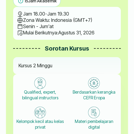
15
Jam Akademik
Jam 18.00
-
Jam 19.30
Zona Waktu: Indonesia (GMT+7)
Senin - Jum'at
Mulai Berikutnya:
Agustus 31, 2026
Sorotan Kursus
Kursus 2 Minggu
Qualified, expert,
Berdasarkan kerangka
bilingual instructors
CEFR Eropa
Kelompok kecil atau kelas
Materi pembelajaran
privat
digital