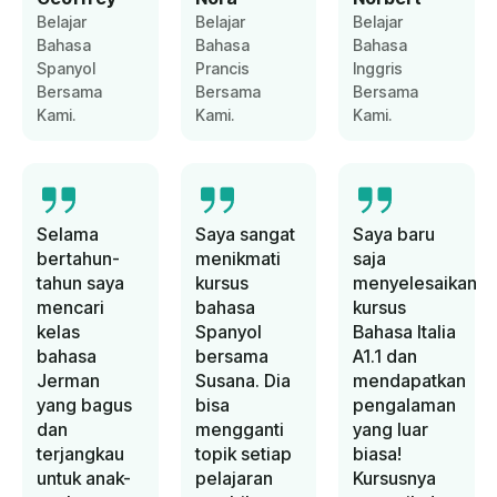
Belajar
Belajar
Belajar
Bahasa
Bahasa
Bahasa
Spanyol
Prancis
Inggris
Bersama
Bersama
Bersama
Kami.
Kami.
Kami.
Selama
Saya sangat
Saya baru
bertahun-
menikmati
saja
tahun saya
kursus
menyelesaikan
mencari
bahasa
kursus
kelas
Spanyol
Bahasa Italia
bahasa
bersama
A1.1 dan
Jerman
Susana. Dia
mendapatkan
yang bagus
bisa
pengalaman
dan
mengganti
yang luar
terjangkau
topik setiap
biasa!
untuk anak-
pelajaran
Kursusnya