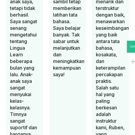
anak saya,
sambil tetap
menarik dan
tetapi tidak
memberikan
terstruktur
berhasil.
latihan tata
dengan baik,
Saya sangat
bahasa.
menawarkan
senang
Saya belajar
keseimbangan
mengetahui
banyak. Tak
yang baik
tentang
sabar untuk
antara tata
ID
Lingua
melanjutkan
bahasa,
Learn
dan
kosakata,
beberapa
meningkatkan
dan
bulan yang
kemampuan
keterampilan
lalu. Anak-
saya!
percakapan
anak saya
praktis.
sangat
Salah satu
menyukai
hal yang
kelas-
paling
kelasnya.
berkesan
Timnya
adalah
sangat
instruktur
suportif dan
kami, Ruben,
harganya
yang