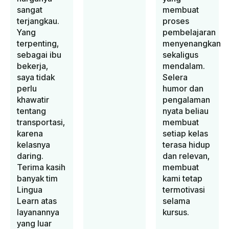
sangat
membuat
terjangkau.
proses
Yang
pembelajaran
terpenting,
menyenangkan
sebagai ibu
sekaligus
bekerja,
mendalam.
saya tidak
Selera
perlu
humor dan
khawatir
pengalaman
tentang
nyata beliau
transportasi,
membuat
karena
setiap kelas
kelasnya
terasa hidup
daring.
dan relevan,
Terima kasih
membuat
banyak tim
kami tetap
Lingua
termotivasi
Learn atas
selama
layanannya
kursus.
yang luar